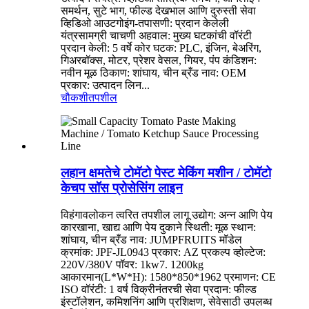
समर्थन, सुटे भाग, फील्ड देखभाल आणि दुरुस्ती सेवा
व्हिडिओ आउटगोइंग-तपासणी: प्रदान केलेली
यंत्रसामग्री चाचणी अहवाल: मुख्य घटकांची वॉरंटी
प्रदान केली: 5 वर्षे कोर घटक: PLC, इंजिन, बेअरिंग,
गिअरबॉक्स, मोटर, प्रेशर वेसल, गियर, पंप कंडिशन:
नवीन मूळ ठिकाण: शांघाय, चीन ब्रँड नाव: OEM
प्रकार: उत्पादन लिन...
चौकशी
तपशील
लहान क्षमतेचे टोमॅटो पेस्ट मेकिंग मशीन / टोमॅटो
केचप सॉस प्रोसेसिंग लाइन
विहंगावलोकन त्वरित तपशील लागू उद्योग: अन्न आणि पेय
कारखाना, खाद्य आणि पेय दुकाने स्थिती: मूळ स्थान:
शांघाय, चीन ब्रँड नाव: JUMPFRUITS मॉडेल
क्रमांक: JPF-JL0943 प्रकार: AZ प्रकल्प व्होल्टेज:
220V/380V पॉवर: 1kw7. 1200kg
आकारमान(L*W*H): 1580*850*1962 प्रमाणन: CE
ISO वॉरंटी: 1 वर्ष विक्रीनंतरची सेवा प्रदान: फील्ड
इंस्टॉलेशन, कमिशनिंग आणि प्रशिक्षण, सेवेसाठी उपलब्ध