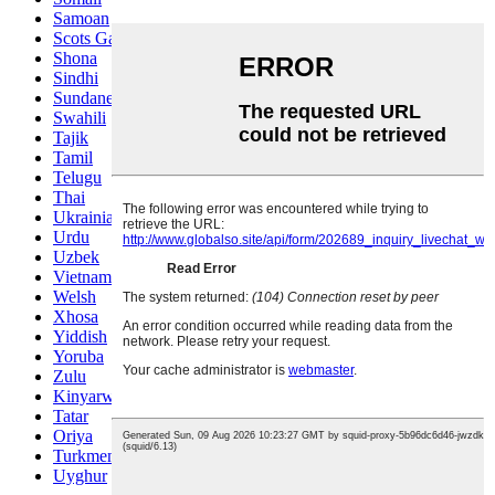
Samoan
Scots Gaelic
Shona
Sindhi
Sundanese
Swahili
Tajik
Tamil
Telugu
Thai
Ukrainian
Urdu
Uzbek
Vietnamese
Welsh
Xhosa
Yiddish
Yoruba
Zulu
Kinyarwanda
Tatar
Oriya
Turkmen
Uyghur