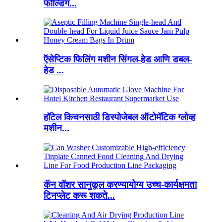
फोल्डिंग...
ऍसेप्टिक फिलिंग मशीन सिंगल-हेड आणि डबल-
हेड ...
हॉटेल किचनसाठी डिस्पोजेबल ऑटोमॅटिक ग्लोव्ह
मशीन...
कॅन वॉशर सानुकूल करण्यायोग्य उच्च-कार्यक्षमता
टिनप्लेट करू शकते...