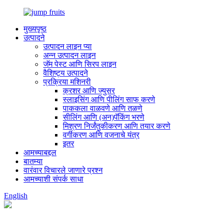
मुख्यपृष्ठ
उत्पादने
उत्पादन लाइन प्या
अन्न उत्पादन लाइन
जॅम पेस्ट आणि सिरप लाइन
वैशिष्ट्य उत्पादने
प्रक्रिया मशिनरी
क्रशर आणि ज्युसर
स्लाइसिंग आणि पीलिंग साफ करणे
पाककला वाळवणे आणि तळणे
सीलिंग आणि (अन)पॅकिंग भरणे
मिश्रण निर्जंतुकीकरण आणि तयार करणे
वर्गीकरण आणि वजनाचे यंत्र
इतर
आमच्याबद्दल
बातम्या
वारंवार विचारले जाणारे प्रश्न
आमच्याशी संपर्क साधा
English