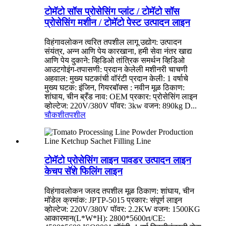
टोमॅटो सॉस प्रोसेसिंग प्लांट / टोमॅटो सॉस
प्रोसेसिंग मशीन / टोमॅटो पेस्ट उत्पादन लाइन
विहंगावलोकन त्वरित तपशील लागू उद्योग: उत्पादन
संयंत्र, अन्न आणि पेय कारखाना, हमी सेवा नंतर खाद्य
आणि पेय दुकाने: व्हिडिओ तांत्रिक समर्थन व्हिडिओ
आउटगोइंग-तपासणी: प्रदान केलेली मशीनरी चाचणी
अहवाल: मुख्य घटकांची वॉरंटी प्रदान केली: 1 वर्षाचे
मुख्य घटक: इंजिन, गियरबॉक्स : नवीन मूळ ठिकाण:
शांघाय, चीन ब्रँड नाव: OEM प्रकार: प्रोसेसिंग लाइन
व्होल्टेज: 220V/380V पॉवर: 3kw वजन: 890kg D...
चौकशी
तपशील
टोमॅटो प्रोसेसिंग लाइन पावडर उत्पादन लाइन
केचप सॅशे फिलिंग लाइन
विहंगावलोकन जलद तपशील मूळ ठिकाण: शांघाय, चीन
मॉडेल क्रमांक: JPTP-5015 प्रकार: संपूर्ण लाइन
व्होल्टेज: 220V/380V पॉवर: 2.2KW वजन: 1500KG
आकारमान(L*W*H): 2800*5600rt/CE: