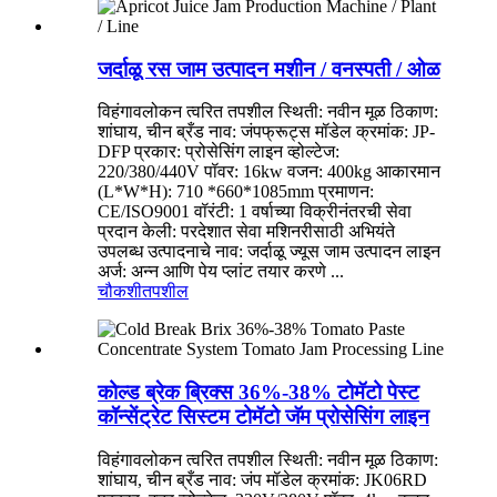
जर्दाळू रस जाम उत्पादन मशीन / वनस्पती / ओळ
विहंगावलोकन त्वरित तपशील स्थिती: नवीन मूळ ठिकाण:
शांघाय, चीन ब्रँड नाव: जंपफ्रूट्स मॉडेल क्रमांक: JP-
DFP प्रकार: प्रोसेसिंग लाइन व्होल्टेज:
220/380/440V पॉवर: 16kw वजन: 400kg आकारमान
(L*W*H): 710 *660*1085mm प्रमाणन:
CE/ISO9001 वॉरंटी: 1 वर्षाच्या विक्रीनंतरची सेवा
प्रदान केली: परदेशात सेवा मशिनरीसाठी अभियंते
उपलब्ध उत्पादनाचे नाव: जर्दाळू ज्यूस जाम उत्पादन लाइन
अर्ज: अन्न आणि पेय प्लांट तयार करणे ...
चौकशी
तपशील
कोल्ड ब्रेक ब्रिक्स 36%-38% टोमॅटो पेस्ट
कॉन्सेंट्रेट सिस्टम टोमॅटो जॅम प्रोसेसिंग लाइन
विहंगावलोकन त्वरित तपशील स्थिती: नवीन मूळ ठिकाण:
शांघाय, चीन ब्रँड नाव: जंप मॉडेल क्रमांक: JK06RD