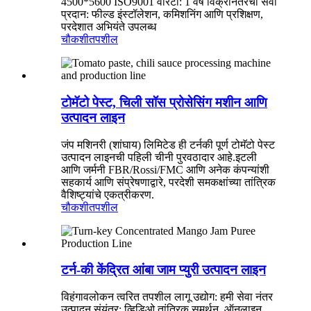
4500*5600 ISO9001 वॉरंटी: 1 वर्ष विक्रीनंतरची सेवा
प्रदान: फील्ड इंस्टॉलेशन, कमिशनिंग आणि प्रशिक्षण,
परदेशात अभियंते उपलब्ध
चौकशी
तपशील
टोमॅटो पेस्ट, चिली सॉस प्रोसेसिंग मशीन आणि
उत्पादन लाइन
जंप मशिनरी (शांघाय) लिमिटेड ही टर्नकी पूर्ण टोमॅटो पेस्ट
उत्पादन लाइनची पहिली चीनी पुरवठादार आहे.इटली
आणि जर्मनी FBR/Rossi/FMC आणि अनेक कंपन्यांशी
सहकार्य आणि संप्रेषणाद्वारे, परदेशी समकक्षांच्या तांत्रिक
वैशिष्ट्यांचे एकत्रीकरण.
चौकशी
तपशील
टर्न-की केंद्रित आंबा जाम प्युरी उत्पादन लाइन
विहंगावलोकन त्वरित तपशील लागू उद्योग: हमी सेवा नंतर
उत्पादन संयंत्र: व्हिडिओ तांत्रिक समर्थन, ऑनलाइन