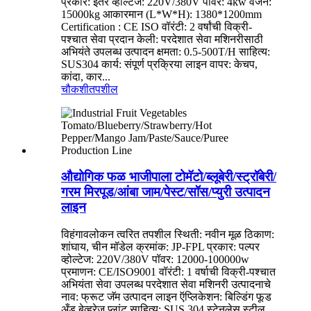
प्रकार: इतर व्होल्टेज: 220V/380V पॉवर: 4kw वजन:
15000kg आकारमान (L*W*H): 1380*1200mm
Certification : CE ISO वॉरंटी: 2 वर्षांची विक्री-
पश्चात सेवा प्रदान केली: परदेशात सेवा मशिनरीसाठी
अभियंते उपलब्ध उत्पादन क्षमता: 0.5-500T/H साहित्य:
SUS304 कार्य: संपूर्ण प्रक्रिया लाइन वापर: केचप,
कांदा, कार...
चौकशी
तपशील
औद्योगिक फळ भाजीपाला टोमॅटो/ब्लूबेरी/स्ट्रॉबेरी/
गरम मिरपूड/आंबा जाम/पेस्ट/सॉस/प्युरी उत्पादन
लाइन
विहंगावलोकन त्वरित तपशील स्थिती: नवीन मूळ ठिकाण:
शांघाय, चीन मॉडेल क्रमांक: JP-FPL प्रकार: पल्पर
व्होल्टेज: 220V/380V पॉवर: 12000-100000w
प्रमाणन: CE/ISO9001 वॉरंटी: 1 वर्षाची विक्री-पश्चात
अभियंता सेवा उपलब्ध परदेशात सेवा मशिनरी उत्पादनाचे
नाव: फ्रूट जॅम उत्पादन लाइन ऍप्लिकेशन: बिल्डिंग फूड
अँड बेव्हरेज प्लांट साहित्य: SUS 304 स्टेनलेस स्टील