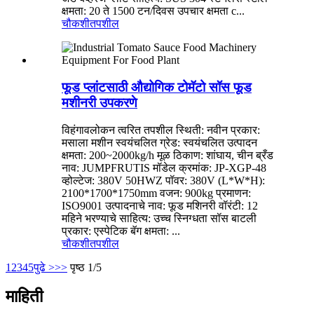
क्षमता: 20 ते 1500 टन/दिवस उपचार क्षमता c...
चौकशी
तपशील
फूड प्लांटसाठी औद्योगिक टोमॅटो सॉस फूड
मशीनरी उपकरणे
विहंगावलोकन त्वरित तपशील स्थिती: नवीन प्रकार:
मसाला मशीन स्वयंचलित ग्रेड: स्वयंचलित उत्पादन
क्षमता: 200~2000kg/h मूळ ठिकाण: शांघाय, चीन ब्रँड
नाव: JUMPFRUTIS मॉडेल क्रमांक: JP-XGP-48
व्होल्टेज: 380V 50HWZ पॉवर: 380V (L*W*H):
2100*1700*1750mm वजन: 900kg प्रमाणन:
ISO9001 उत्पादनाचे नाव: फूड मशिनरी वॉरंटी: 12
महिने भरण्याचे साहित्य: उच्च स्निग्धता सॉस बाटली
प्रकार: एस्पेटिक बॅग क्षमता: ...
चौकशी
तपशील
1
2
3
4
5
पुढे >
>>
पृष्ठ 1/5
माहिती