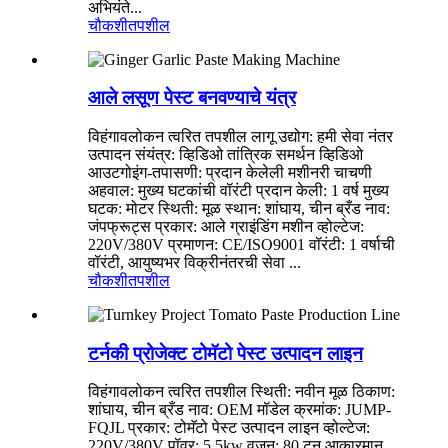
अभियंते...
चौकशी
तपशील
आले लसूण पेस्ट बनवण्याचे यंत्र
विहंगावलोकन त्वरित तपशील लागू उद्योग: हमी सेवा नंतर
उत्पादन संयंत्र: व्हिडिओ तांत्रिक समर्थन व्हिडिओ
आउटगोइंग-तपासणी: प्रदान केलेली मशीनरी चाचणी
अहवाल: मुख्य घटकांची वॉरंटी प्रदान केली: 1 वर्ष मुख्य
घटक: मोटर स्थिती: मूळ स्थान: शांघाय, चीन ब्रँड नाव:
जंपफ्रूट्स प्रकार: आले ग्राइंडिंग मशीन व्होल्टेज:
220V/380V प्रमाणन: CE/ISO9001 वॉरंटी: 1 वर्षाची
वॉरंटी, आयुष्यभर विक्रीनंतरची सेवा ...
चौकशी
तपशील
टर्नकी प्रोजेक्ट टोमॅटो पेस्ट उत्पादन लाइन
विहंगावलोकन त्वरित तपशील स्थिती: नवीन मूळ ठिकाण:
शांघाय, चीन ब्रँड नाव: OEM मॉडेल क्रमांक: JUMP-
FQJL प्रकार: टोमॅटो पेस्ट उत्पादन लाइन व्होल्टेज:
220V/380V पॉवर: 5.5kw वजन: 80 टन आकारमान