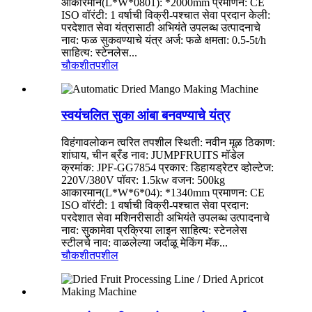
आकारमान(L*W*0801): *2000mm प्रमाणन: CE
ISO वॉरंटी: 1 वर्षाची विक्री-पश्चात सेवा प्रदान केली:
परदेशात सेवा यंत्रासाठी अभियंते उपलब्ध उत्पादनाचे
नाव: फळ सुकवण्याचे यंत्र अर्ज: फळे क्षमता: 0.5-5t/h
साहित्य: स्टेनलेस...
चौकशी
तपशील
स्वयंचलित सुका आंबा बनवण्याचे यंत्र
विहंगावलोकन त्वरित तपशील स्थिती: नवीन मूळ ठिकाण:
शांघाय, चीन ब्रँड नाव: JUMPFRUITS मॉडेल
क्रमांक: JPF-GG7854 प्रकार: डिहायड्रेटर व्होल्टेज:
220V/380V पॉवर: 1.5kw वजन: 500kg
आकारमान(L*W*6*04): *1340mm प्रमाणन: CE
ISO वॉरंटी: 1 वर्षाची विक्री-पश्चात सेवा प्रदान:
परदेशात सेवा मशिनरीसाठी अभियंते उपलब्ध उत्पादनाचे
नाव: सुकामेवा प्रक्रिया लाइन साहित्य: स्टेनलेस
स्टीलचे नाव: वाळलेल्या जर्दाळू मेकिंग मॅक...
चौकशी
तपशील