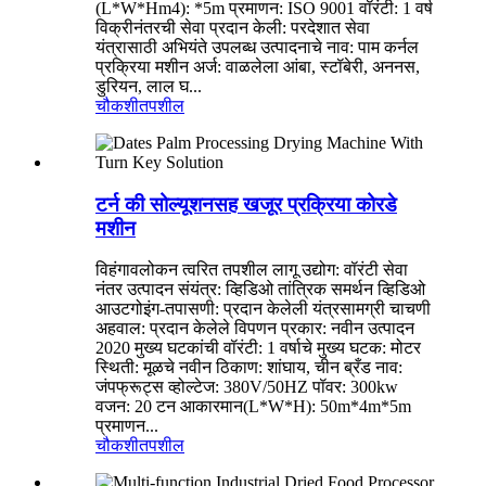
(L*W*Hm4): *5m प्रमाणन: ISO 9001 वॉरंटी: 1 वर्ष
विक्रीनंतरची सेवा प्रदान केली: परदेशात सेवा
यंत्रासाठी अभियंते उपलब्ध उत्पादनाचे नाव: पाम कर्नल
प्रक्रिया मशीन अर्ज: वाळलेला आंबा, स्टॉबेरी, अननस,
डुरियन, लाल घ...
चौकशी
तपशील
टर्न की सोल्यूशनसह खजूर प्रक्रिया कोरडे
मशीन
विहंगावलोकन त्वरित तपशील लागू उद्योग: वॉरंटी सेवा
नंतर उत्पादन संयंत्र: व्हिडिओ तांत्रिक समर्थन व्हिडिओ
आउटगोइंग-तपासणी: प्रदान केलेली यंत्रसामग्री चाचणी
अहवाल: प्रदान केलेले विपणन प्रकार: नवीन उत्पादन
2020 मुख्य घटकांची वॉरंटी: 1 वर्षाचे मुख्य घटक: मोटर
स्थिती: मूळचे नवीन ठिकाण: शांघाय, चीन ब्रँड नाव:
जंपफ्रूट्स व्होल्टेज: 380V/50HZ पॉवर: 300kw
वजन: 20 टन आकारमान(L*W*H): 50m*4m*5m
प्रमाणन...
चौकशी
तपशील