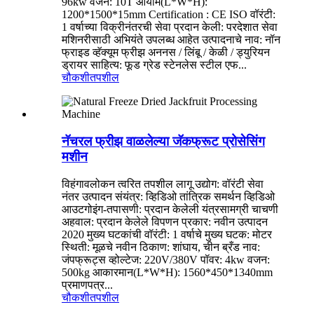
96kw वजन: 10T आयाम(L*W*H):
1200*1500*15mm Certification : CE ISO वॉरंटी:
1 वर्षाच्या विक्रीनंतरची सेवा प्रदान केली: परदेशात सेवा
मशिनरीसाठी अभियंते उपलब्ध आहेत उत्पादनाचे नाव: नॉन
फ्राइड व्हॅक्यूम फ्रीझ अननस / लिंबू / केळी / ड्युरियन
ड्रायर साहित्य: फूड ग्रेड स्टेनलेस स्टील एफ...
चौकशी
तपशील
नॅचरल फ्रीझ वाळलेल्या जॅकफ्रूट प्रोसेसिंग
मशीन
विहंगावलोकन त्वरित तपशील लागू उद्योग: वॉरंटी सेवा
नंतर उत्पादन संयंत्र: व्हिडिओ तांत्रिक समर्थन व्हिडिओ
आउटगोइंग-तपासणी: प्रदान केलेली यंत्रसामग्री चाचणी
अहवाल: प्रदान केलेले विपणन प्रकार: नवीन उत्पादन
2020 मुख्य घटकांची वॉरंटी: 1 वर्षाचे मुख्य घटक: मोटर
स्थिती: मूळचे नवीन ठिकाण: शांघाय, चीन ब्रँड नाव:
जंपफ्रूट्स व्होल्टेज: 220V/380V पॉवर: 4kw वजन:
500kg आकारमान(L*W*H): 1560*450*1340mm
प्रमाणपत्र...
चौकशी
तपशील