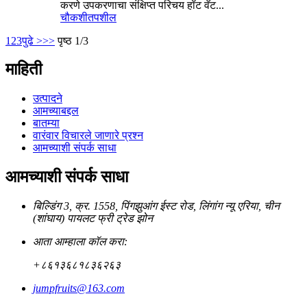
करणे उपकरणाचा संक्षिप्त परिचय हॉट वॅट...
चौकशी
तपशील
1
2
3
पुढे >
>>
पृष्ठ 1/3
माहिती
उत्पादने
आमच्याबद्दल
बातम्या
वारंवार विचारले जाणारे प्रश्न
आमच्याशी संपर्क साधा
आमच्याशी संपर्क साधा
बिल्डिंग 3, क्र. 1558, पिंगझुआंग ईस्ट रोड, लिंगांग न्यू एरिया, चीन
(शांघाय) पायलट फ्री ट्रेड झोन
आता आम्हाला कॉल करा:
+८६१३६८१८३६२६३
jumpfruits@163.com