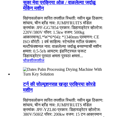
सुका मेवा प्रक्रिया ओळ / वाळलेल्या जर्दाळू
मेकिंग मशीन
विहंगावलोकन त्वरित तपशील स्थिती: नवीन मूळ ठिकाण:
शांघाय, चीन ब्रँड नाव: JUMPFRUITS मॉडेल
क्रमांक: JPF-GG7854 प्रकार: डिहायड्रेटर व्होल्टेज:
220V/380V पॉवर: 1.5kw वजन: 500kg
आकारमान(L*W*6*04): *1340mm प्रमाणन: CE
ISO वॉरंटी: 1 वर्ष साहित्य: स्टेनलेस स्टील फंक्शन:
मल्टीफंक्शनल नाव: वाळलेल्या जर्दाळू बनवण्याची मशीन
क्षमता: 0.5-5t/h आयटम: इंडस्ट्रियल फ्रूट
डिहायड्रेटर पुरवठा क्षमता पुरवठा क्षमता...
चौकशी
तपशील
टर्न की सोल्यूशनसह खजूर प्रक्रिया कोरडे
मशीन
विहंगावलोकन त्वरित तपशील स्थिती: नवीन मूळ ठिकाण:
शांघाय, चीन ब्रँड नाव: JUMPFRUITS मॉडेल
क्रमांक: JPF-YZL80 प्रकार: डिहायड्रेटर व्होल्टेज:
380V/50HZ पॉवर: 200kw वजन: 15 टन आकारमान