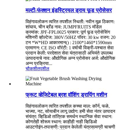
मल्टी-फंक्शन इंडस्ट्रियल ड्राय फूड प्रोसेसर
विहंगावलोकन त्वरित तपशील स्थिती: नवीन मूळ ठिकाण:
शांघाय, चीन ब्रँड नाव: JUMPFRUITS मॉडेल
क्रमांक: JPF-FPL0025 प्रकार: पूर्ण फूड प्रोसेसिंग
मशिनरी व्होल्टेज: 380V/50HZ पॉवर: 30 kw वजन: 20
टन *W*HD आकारमान() : 2100*1460*1590mm
प्रमाणन: CE ISO वॉरंटी: 1 वर्षाची विक्री-पश्चात सेवा
प्रदान केली: परदेशात सेवा यंत्रासाठी अभियंते उपलब्ध
उत्पादनाचे नाव: औद्योगिक अन्न प्रोसेसर अर्ज: औद्योगिक
अन्न प्रक्रिया...
चौकशी
तपशील
फ्रूट व्हेजिटेबल ब्रश वॉशिंग ड्रायिंग मशीन
विहंगावलोकन त्वरित तपशील कच्चा माल: कॉर्न, फळे,
भाज्या, नट, सोयाबीन लागू उद्योग: हमी सेवा नंतर उत्पादन
संयंत्र: व्हिडिओ तांत्रिक समर्थन स्थानिक सेवा स्थान:
कोणतेही शोरूम स्थान: काहीही नाही व्हिडिओ
आउटगोइंग-तपासणी: प्रदान केलेली यंत्रसामग्री चाचणी