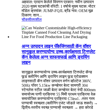
अहवाल: प्रदान केलेले विपणन प्रकार: नवीन उत्पादन
2020 मुख्य घटकांची वॉरंटी: 1 वर्षाचे मुख्य घटक: मोटर
मॉडेल क्रमांक: JUMP-FQJL ब्रँड नाव: OEM मूळ
ठिकाण: शान...
चौकशी
तपशील
अन्न उत्पादन लाइन पॅकेजिंगसाठी कॅन वॉशर
सानुकूल करण्यायोग्य उच्च-कार्यक्षमता टिनप्लेट
कॅन केलेला अन्न साफसफाई आणि ड्रायिंग
लाइन
सानुकूल करण्यायोग्य उच्च-कार्यक्षमता टिनप्लेट कॅन्ड
फूड क्लीनिंग आणि ड्रायिंग लाइन फूड प्रोडक्शन
लाइनसाठी कॅन वॉशर उत्पादन वर्णन व्होल्टेज 380V,
50Hz पॉवर 5.15kw कन्व्हेयर बेल्ट सामग्री 304
स्टेनलेस स्टील जाळी बेल्ट कन्व्हेयर बेल्ट रुंदी 800mm
समायोज्य पाणी प्रक्रिया 55 मिमी प्रथम प्रक्रिया वेळ
समायोजित करण्यायोग्य प्रक्रिया C5lea1. -स्तर गरम
पाण्याची स्वच्छता (क्लीनिंग एजंट जोडले जाऊ शकते) →
द्वितीय-स्तरीय स्वच्छ पाण्याची स्वच्छता → हवा कोरडे