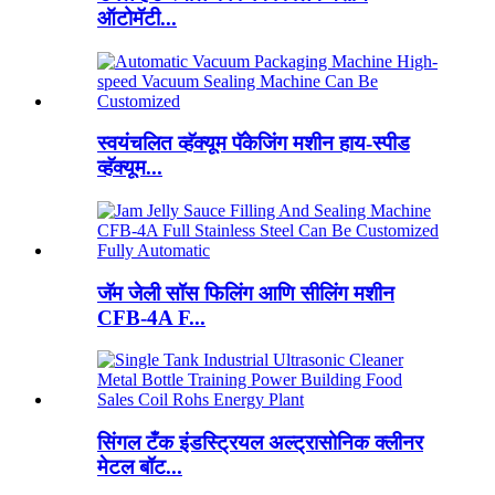
ऑटोमॅटी...
स्वयंचलित व्हॅक्यूम पॅकेजिंग मशीन हाय-स्पीड
व्हॅक्यूम...
जॅम जेली सॉस फिलिंग आणि सीलिंग मशीन
CFB-4A F...
सिंगल टँक इंडस्ट्रियल अल्ट्रासोनिक क्लीनर
मेटल बॉट...