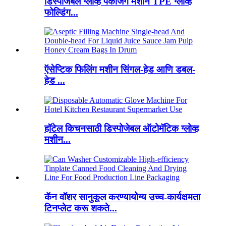
डिस्पोजेबल ग्लोव्ह पॅकेजिंग मशीन TPE ग्लोव्ह
फोल्डिंग...
ऍसेप्टिक फिलिंग मशीन सिंगल-हेड आणि डबल-
हेड ...
हॉटेल किचनसाठी डिस्पोजेबल ऑटोमॅटिक ग्लोव्ह
मशीन...
कॅन वॉशर सानुकूल करण्यायोग्य उच्च-कार्यक्षमता
टिनप्लेट करू शकते...