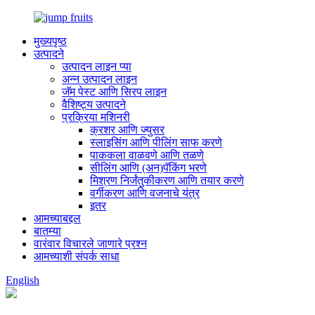
मुख्यपृष्ठ
उत्पादने
उत्पादन लाइन प्या
अन्न उत्पादन लाइन
जॅम पेस्ट आणि सिरप लाइन
वैशिष्ट्य उत्पादने
प्रक्रिया मशिनरी
क्रशर आणि ज्युसर
स्लाइसिंग आणि पीलिंग साफ करणे
पाककला वाळवणे आणि तळणे
सीलिंग आणि (अन)पॅकिंग भरणे
मिश्रण निर्जंतुकीकरण आणि तयार करणे
वर्गीकरण आणि वजनाचे यंत्र
इतर
आमच्याबद्दल
बातम्या
वारंवार विचारले जाणारे प्रश्न
आमच्याशी संपर्क साधा
English