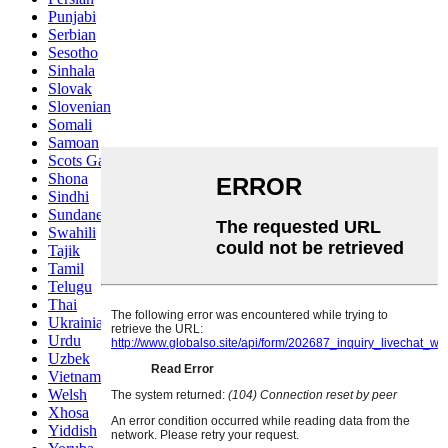
Punjabi
Serbian
Sesotho
Sinhala
Slovak
Slovenian
Somali
Samoan
Scots Gaelic
Shona
Sindhi
Sundanese
Swahili
Tajik
Tamil
Telugu
Thai
Ukrainian
Urdu
Uzbek
Vietnamese
Welsh
Xhosa
Yiddish